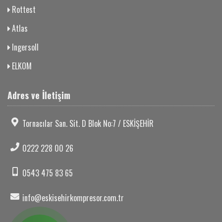
Rottest
Atlas
Ingersoll
ELKOM
Adres ve İletişim
Tornacılar San. Sit. D Blok No:7 / ESKİŞEHİR
0222 228 00 26
0543 475 83 65
info@eskisehirkompresor.com.tr