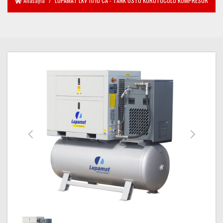
Anasayfa
LUPAMAT LKV 11/10 CA - TANK ÜSTÜ KURUTUCULU KOMPRESÖR