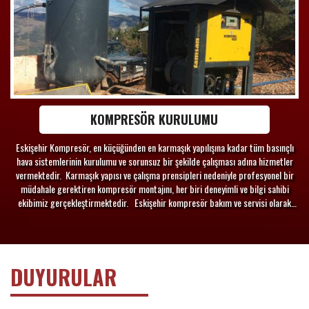
KOMPRESÖR KURULUMU
Eskişehir Kompresör, en küçüğünden en karmaşık yapılışına kadar tüm basınçlı
hava sistemlerinin kurulumu ve sorunsuz bir şekilde çalışması adına hizmetler
vermektedir. Karmaşık yapısı ve çalışma prensipleri nedeniyle profesyonel bir
müdahale gerektiren kompresör montajını, her biri deneyimli ve bilgi sahibi
ekibimiz gerçekleştirmektedir. Eskişehir kompresör bakım ve servisi olarak
kurulum ve servis olarak çalışan firmamız aksesuarlarından borularına kadar her
parçasını titizlikle monte etmektedir.
DUYURULAR