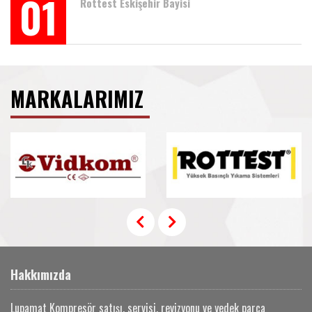
01
Rottest Eskişehir Bayisi
MARKALARIMIZ
Hakkımızda
Lupamat Kompresör satışı, servisi, revizyonu ve yedek parça