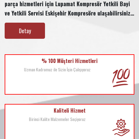
parça hizmetleri için Lupamat Kompresör Yetkili Bayi
ve Yetkili Servisi Eskişehir Kompresöre ulaşabilirsiniz.
2007 yılında İzmir’ de Kompresör satış bayii ve yetkili
Detay
servisi olarak sektörde yer almış, Aralık 2009 da ise
Eskişehir’e Bayrak Kompresör adı ile taşınarak bu
tarihten itibaren Eskişehir EMKO Sanayi Sitesinde
% 100 Müşteri Hizmetleri
Uzman Kadromuz ile Sizin İçin Çalışıyoruz
Kaliteli Hizmet
Birinci Kalite Malzemeler Seçiyoruz